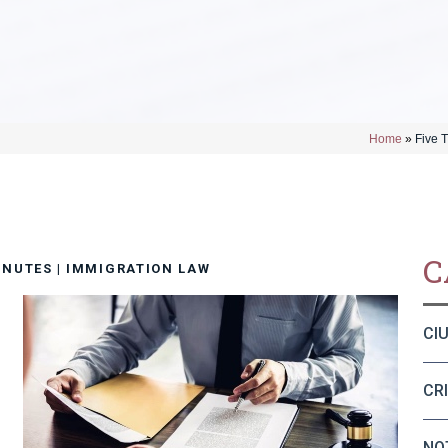
Home
»
Five T
C
INUTES
|
IMMIGRATION LAW
CI
CR
e
NO