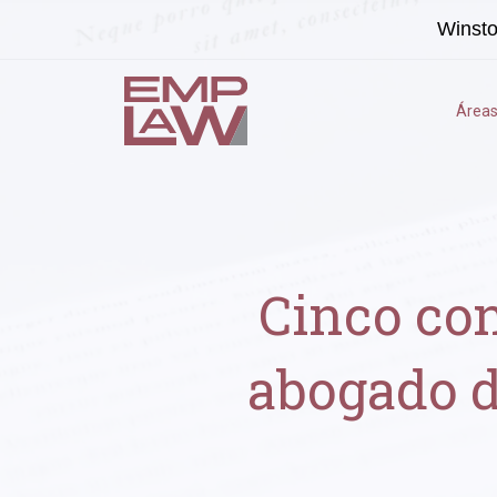
Winst
Áreas
Cinco con
abogado d