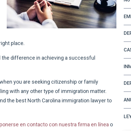
EM
DE
ight place.
CA
 the difference in achieving a successful
IN
l when you are seeking citizenship or family
DE
aling with any other type of immigration matter.
AN
nd the best North Carolina immigration lawyer to
LE
ponerse en contacto con nuestra firma en línea
o